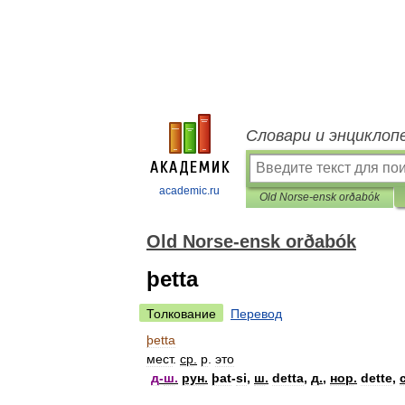
Словари и энциклоп
academic.ru
Old Norse-ensk orðabók
Old Norse-ensk orðabók
þetta
Толкование
Перевод
þetta
мест
.
ср
.
р
.
это
д
-
ш
.
рун
.
þat
-
si
,
ш
.
detta
,
д
.
,
нор
.
dette
,