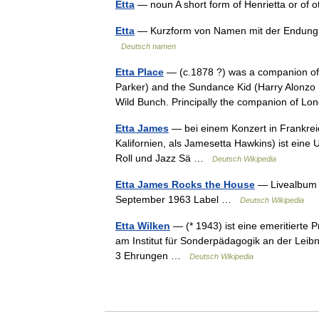
Etta
— noun A short form of Henrietta or of
Etta
— Kurzform von Namen mit der Endung 
Deutsch namen
Etta Place
— (c.1878 ?) was a companion of
Parker) and the Sundance Kid (Harry Alonzo
Wild Bunch. Principally the companion of
Etta James
— bei einem Konzert in Frankreic
Kalifornien, als Jamesetta Hawkins) ist eine
Roll und Jazz Sä …
Deutsch Wikipedia
Etta James Rocks the House
— Livealbum v
September 1963 Label …
Deutsch Wikipedia
Etta Wilken
— (* 1943) ist eine emeritierte 
am Institut für Sonderpädagogik an der Leibn
3 Ehrungen …
Deutsch Wikipedia