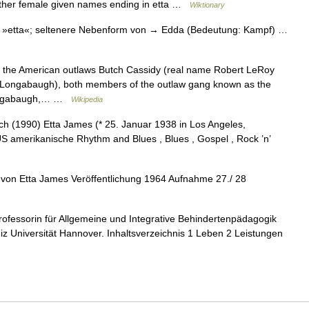
 other female given names ending in etta …
Wiktionary
»etta«; seltenere Nebenform von → Edda (Bedeutung: Kampf) …
 the American outlaws Butch Cassidy (real name Robert LeRoy
 Longabaugh), both members of the outlaw gang known as the
 Longabaugh,… …
Wikipedia
h (1990) Etta James (* 25. Januar 1938 in Los Angeles,
 US amerikanische Rhythm and Blues , Blues , Gospel , Rock ’n’
on Etta James Veröffentlichung 1964 Aufnahme 27./ 28
Professorin für Allgemeine und Integrative Behindertenpädagogik
iz Universität Hannover. Inhaltsverzeichnis 1 Leben 2 Leistungen