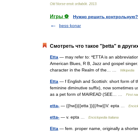
Old
Norse
-
ensk
orðabók
.
2013
.
Игры ⚽
Нужно решить контрольную?
þess·konar
Смотреть что такое "þetta" в други
Etta
— may refer to: *ETTA is an abbreviation
American Blues, R B, Jazz and gospel singer. 
character in the Realm of the… …
Wikipedia
Etta
— f English and Scottish: short form of t
feminine diminutive suffix), now sometimes u
as a pet form of MAIREAD (SEE… …
First n
etta-
— {{hw}}{{etta }}{{/hw}}V. epta …
Encicl
etta-
— v. epta …
Enciclopedia Italiana
Etta
— fem. proper name, originally a short