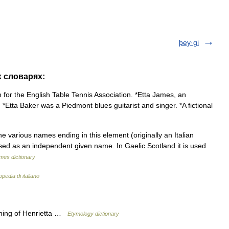
þey·gi
х словарях:
 for the English Table Tennis Association. *Etta James, an
*Etta Baker was a Piedmont blues guitarist and singer. *A fictional
he various names ending in this element (originally an Italian
sed as an independent given name. In Gaelic Scotland it is used
ames dictionary
opedia di italiano
ening of Henrietta …
Etymology dictionary