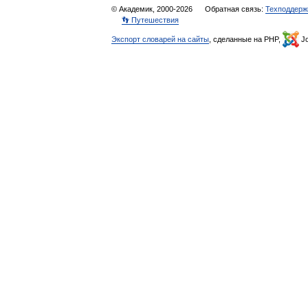
© Академик, 2000-2026
Обратная связь:
Техподдерж
👣 Путешествия
Экспорт словарей на сайты
, сделанные на PHP,
Jo