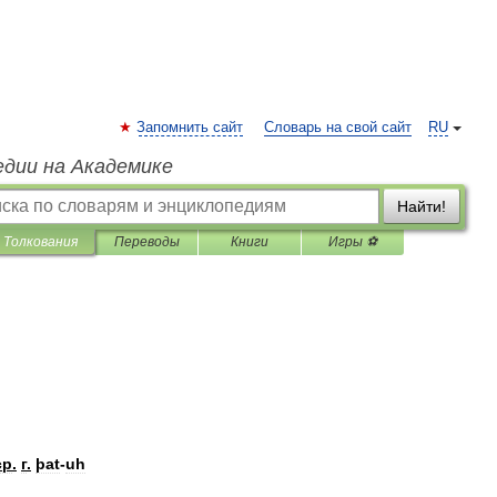
Запомнить сайт
Словарь на свой сайт
RU
едии на Академике
Найти!
Толкования
Переводы
Книги
Игры ⚽
ср
.
г
.
þat
-
uh