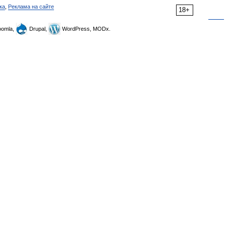
ка
,
Реклама на сайте
18+
omla,
Drupal,
WordPress, MODx.